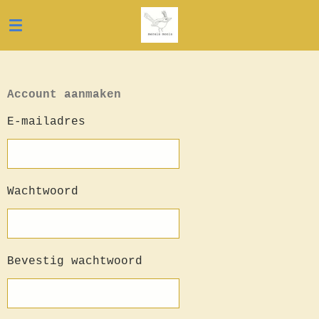
Ga
direct
naar
de
hoofdinhoud
Account aanmaken
E-mailadres
Wachtwoord
Bevestig wachtwoord